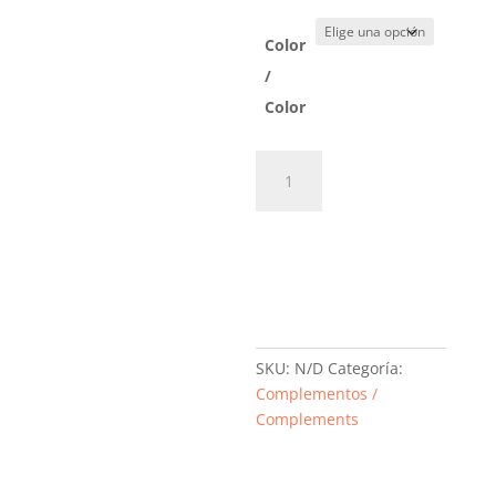
Color
/
Color
Bufanda
larga
en
Añadir al
vigoré
cantidad
carrito
SKU:
N/D
Categoría:
Complementos /
Complements