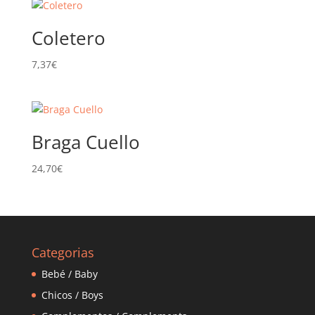
Coletero
7,37
€
Braga Cuello
24,70
€
Categorias
Bebé / Baby
Chicos / Boys