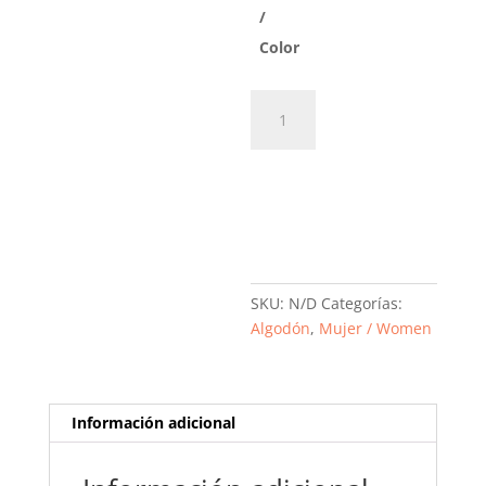
/
Color
Collar
cascada
cantidad
Añadir al
carrito
SKU:
N/D
Categorías:
Algodón
,
Mujer / Women
Información adicional