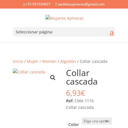
+51 051554027
pedidosaymaras@gmail.com
Seleccionar página
Inicio
/
Mujer / Women
/
Algodón
/ Collar cascada
Collar
cascada
6,93
€
Ref:
CMA 1116
Collar cascada
Color