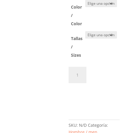
Color
/
Color
Tallas
/
Sizes
Guantes
Rayas
cantidad
Añadir al
carrito
SKU:
N/D
Categoría:
Hombre / men