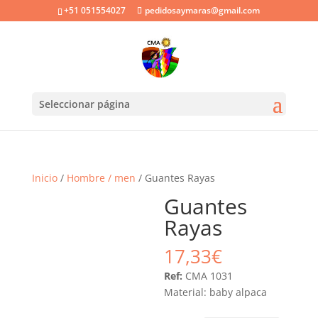
+51 051554027
pedidosaymaras@gmail.com
Seleccionar página
Inicio
/
Hombre / men
/ Guantes Rayas
Guantes
Rayas
17,33
€
Ref:
CMA 1031
Material: baby alpaca