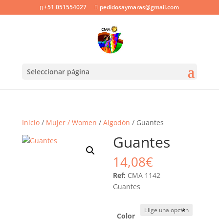
+51 051554027
pedidosaymaras@gmail.com
Seleccionar página
Inicio
/
Mujer / Women
/
Algodón
/ Guantes
Guantes
14,08
€
Ref:
CMA 1142
Guantes
Color