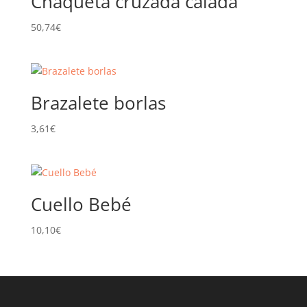
Chaqueta cruzada calada
50,74
€
Brazalete borlas
3,61
€
Cuello Bebé
10,10
€