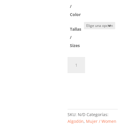
/
Color
Tallas
/
Sizes
Guantes
cantidad
Añadir al
carrito
SKU:
N/D
Categorías:
Algodón
,
Mujer / Women