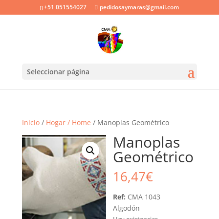
+51 051554027
pedidosaymaras@gmail.com
Seleccionar página
Inicio
/
Hogar / Home
/ Manoplas Geométrico
Manoplas
Geométrico
16,47
€
Ref:
CMA 1043
Algodón