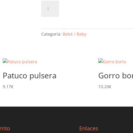
Patuco
Añadir al carrito
merceditas
cantidad
Categoría:
Bebé / Baby
Patuco pulsera
Gorro bo
9,17
€
10,20
€
rrito
Enlaces