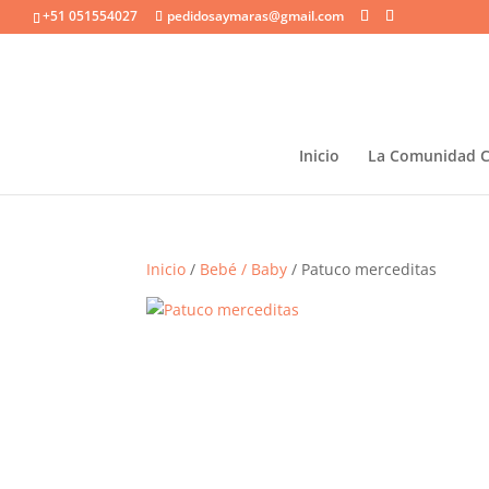
+51 051554027
pedidosaymaras@gmail.com
Inicio
La Comunidad 
Inicio
/
Bebé / Baby
/ Patuco merceditas