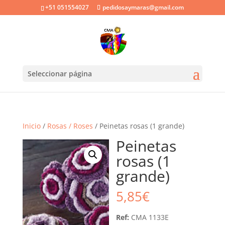
+51 051554027
pedidosaymaras@gmail.com
Seleccionar página
Inicio
/
Rosas / Roses
/ Peinetas rosas (1 grande)
Peinetas
rosas (1
grande)
5,85
€
Ref:
CMA 1133E