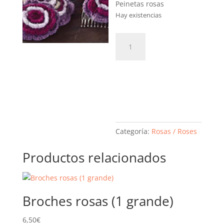
Peinetas rosas
Hay existencias
Peinetas
rosas
(1
Añadir al
grande)
cantidad
carrito
Categoría:
Rosas / Roses
Productos relacionados
Broches rosas (1 grande)
6,50
€