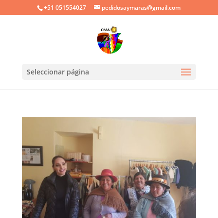
+51 051554027
pedidosaymaras@gmail.com
Seleccionar página