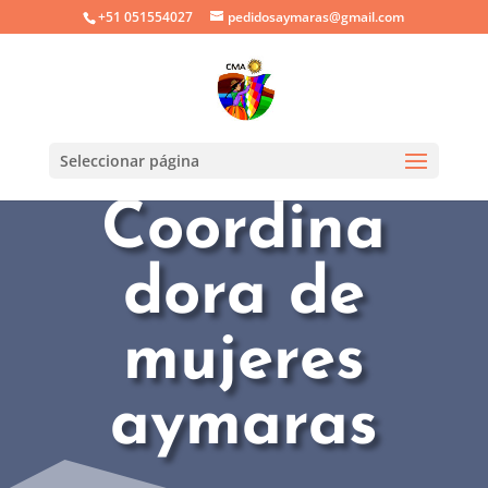
+51 051554027
pedidosaymaras@gmail.com
Seleccionar página
Coordina
dora de
mujeres
aymaras