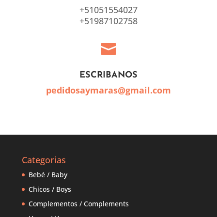
+51051554027
+51987102758

ESCRIBANOS
pedidosaymaras@gmail.com
Categorias
Bebé / Baby
Chicos / Boys
Complementos / Complements